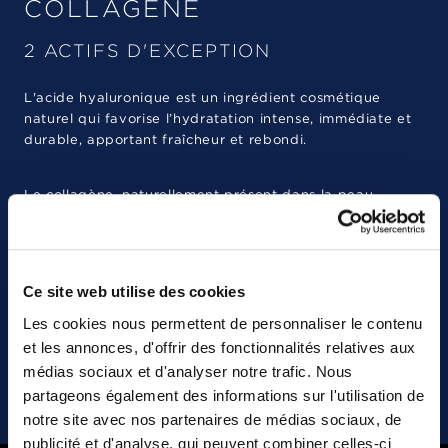
COLLAGÉNE
2 ACTIFS D'EXCEPTION
L'acide hyaluronique est un ingrédient cosmétique
naturel qui favorise l’hydratation intense, immédiate et
durable, apportant fraîcheur et rebondi.
Le collagène, naturellement présent dans la peau,
diminue avec le temps. Essentiel à l’élasticité des tissus,
il est intégré à nos formules pour agir contre
l’apparence des rides et ridules.
Ce site web utilise des cookies
Par l’union parfaitement dosée de ces deux actifs
Les cookies nous permettent de personnaliser le contenu
puissants, les crèmes de jour et de nuit agissent pour
et les annonces, d'offrir des fonctionnalités relatives aux
vous apporter un teint frais, lumineux et une peau
médias sociaux et d'analyser notre trafic. Nous
rebondie à l’aspect plus jeune.
partageons également des informations sur l'utilisation de
notre site avec nos partenaires de médias sociaux, de
publicité et d'analyse, qui peuvent combiner celles-ci