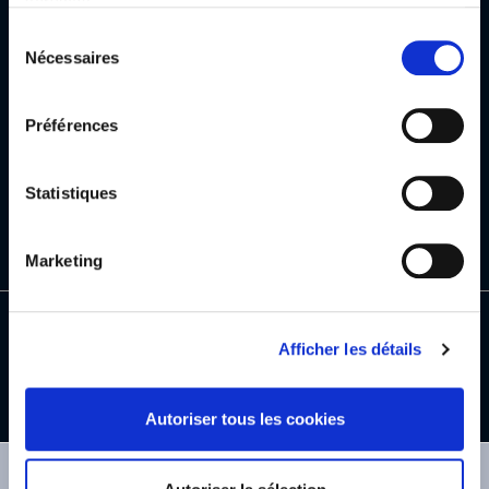
services.
Sélection
Nécessaires
du
consentement
Préférences
Statistiques
Marketing
Afficher les détails
Fabriqué
95 à 99%
Complexe
Résultats
en France
d'origine naturelle
breveté
visibles
Autoriser tous les cookies