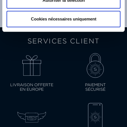
SUIVEZ-NOUS
Autoriser la sélection
Cookies nécessaires uniquement
SERVICES CLIENT
LIVRAISON OFFERTE
PAIEMENT
EN EUROPE
SÉCURISÉ