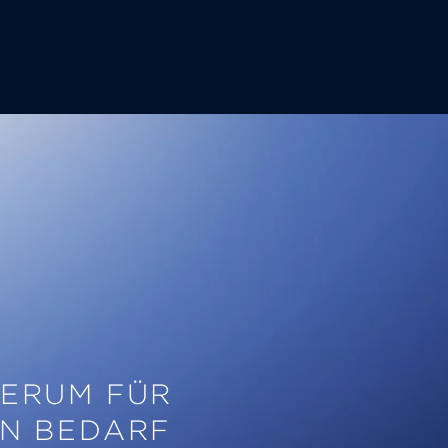
SERUM FÜR
N BEDARF