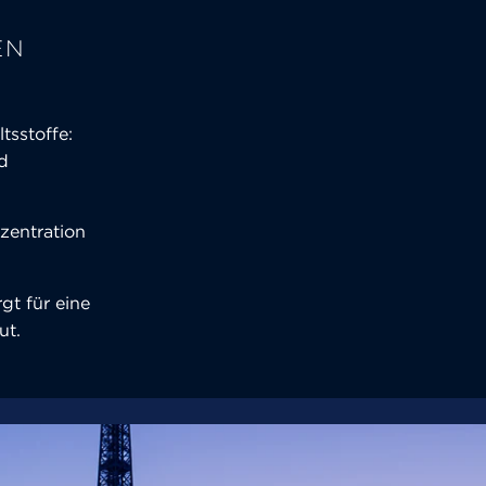
EN
tsstoffe:
nd
zentration
gt für eine
ut.