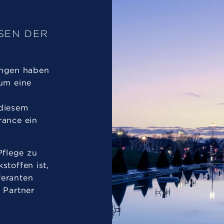
SSEN DER
ngen haben
 um eine
 diesem
rance ein
flege zu
stoffen ist,
feranten
e Partner