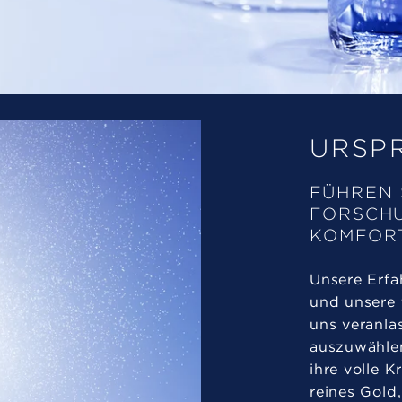
URSP
FÜHREN 
FORSCHU
KOMFOR
Unsere Erfa
und unsere 
uns veranlas
auszuwählen
ihre volle K
reines Gold