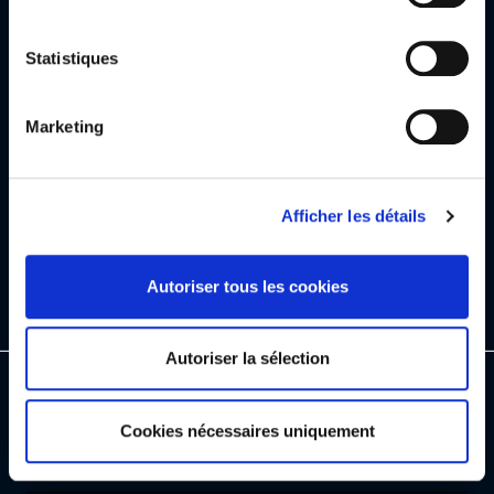
LIVRAISON OFFERTE
PAIEMENT
Statistiques
EN EUROPE
SÉCURISÉ
Marketing
Afficher les détails
LIVRAISON
POUR TOUTE QUESTION
EXPRESS
CONTACTEZ-NOUS
Autoriser tous les cookies
Autoriser la sélection
PAGES
Cookies nécessaires uniquement
ASSISTANCE