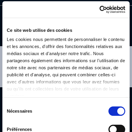
Ce site web utilise des cookies
Fabriqué
95 à 99%
Complexe
Résultats
en France
d'origine naturelle
breveté
visibles
Les cookies nous permettent de personnaliser le contenu
et les annonces, d'offrir des fonctionnalités relatives aux
médias sociaux et d'analyser notre trafic. Nous
SUIVEZ-NOUS
partageons également des informations sur l'utilisation de
notre site avec nos partenaires de médias sociaux, de
publicité et d'analyse, qui peuvent combiner celles-ci
avec d'autres informations que vous leur avez fournies
ou qu'ils ont collectées lors de votre utilisation de leurs
services.
SERVICES CLIENT
Sélection
Nécessaires
du
consentement
Préférences